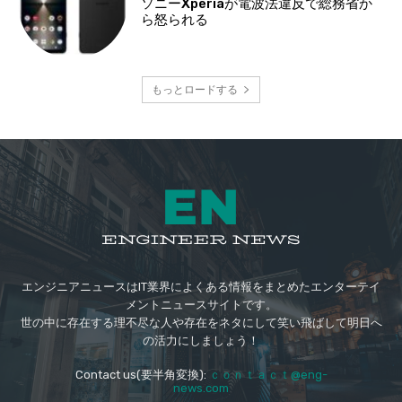
ソニーXperiaが電波法違反で総務省か
ら怒られる
もっとロードする
エンジニアニュースはIT業界によくある情報をまとめたエンターテイ
メントニュースサイトです。
世の中に存在する理不尽な人や存在をネタにして笑い飛ばして明日へ
の活力にしましょう！
Contact us(要半角変換):
ｃｏｎｔａｃｔ@eng-
news.com