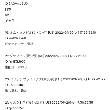
ID:3AGVmq5U0
日本
AV
ギャラ
18: オムビタスビル(ジパング) [US] 2022/09/20(火) 17:28:36.10
ID:WaQSrayn0
ビデオカメラ 価格
19: ダサブビル(愛知県) [KH] 2022/09/20(火) 17:29:21.90
ID:jYnEJL8Q0
生配信 ポロリ
20: イノシンプラノベクス(奈良県) [ﾆﾀﾞ] 2022/09/20(火) 17:29:42.83
ID:J8FB0smF0
徴兵逃れ 醤油
21: イスラトラビル(大阪府) [US] 2022/09/20(火) 17:30:39.35
ID:/p7lbdnV0