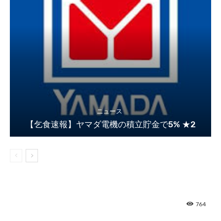
ニュース
【乞食速報】ヤマダ電機の積立貯金で5% ★2
764