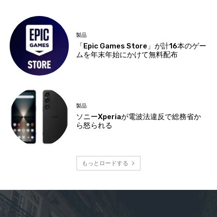
製品
「Epic Games Store」が計16本のゲー
ムを年末年始にかけて無料配布
製品
ソニーXperiaが電波法違反で総務省か
ら怒られる
もっとロードする