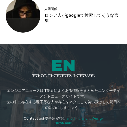
人間関係
ロシア人がgoogleで検索してそうな言
葉
エンジニアニュースはIT業界によくある情報をまとめたエンターテイ
メントニュースサイトです。
世の中に存在する理不尽な人や存在をネタにして笑い飛ばして明日へ
の活力にしましょう！
Contact us(要半角変換):
ｃｏｎｔａｃｔ@eng-
news.com