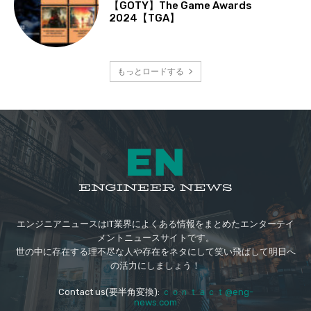
【GOTY】The Game Awards
2024【TGA】
もっとロードする
エンジニアニュースはIT業界によくある情報をまとめたエンターテイ
メントニュースサイトです。
世の中に存在する理不尽な人や存在をネタにして笑い飛ばして明日へ
の活力にしましょう！
Contact us(要半角変換):
ｃｏｎｔａｃｔ@eng-
news.com