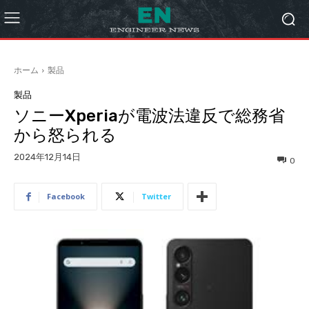
ホーム
製品
製品
ソニーXperiaが電波法違反で総務省
から怒られる
2024年12月14日
0
Facebook
Twitter