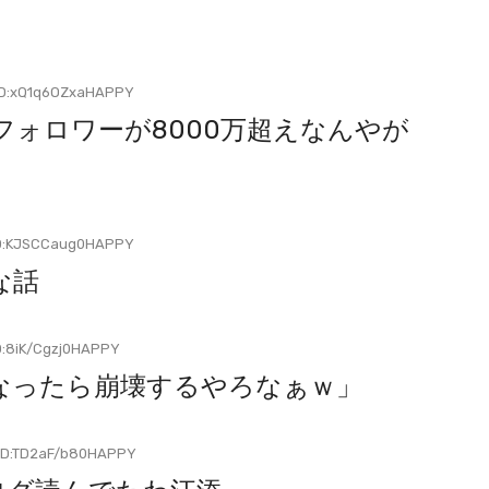
D:xQ1q6OZxaHAPPY
ォロワーが8000万超えなんやが
D:KJSCCaug0HAPPY
な話
:8iK/Cgzj0HAPPY
なったら崩壊するやろなぁｗ」
ID:TD2aF/b80HAPPY