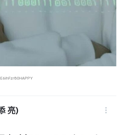
:E6ihFzr80HAPPY