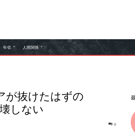
年収
人間関係
アが抜けたはずの
か崩壊しない
0