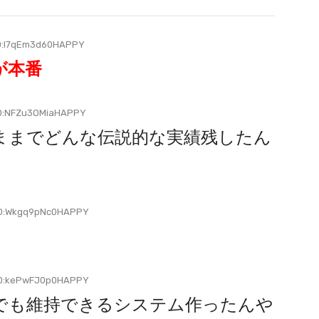
D:I7qEm3d60HAPPY
が本番
D:NFZu3OMiaHAPPY
ままでどんな伝説的な実績残したん
ID:Wkgq9pNc0HAPPY
ID:kePwFJ0p0HAPPY
でも維持できるシステム作ったんや