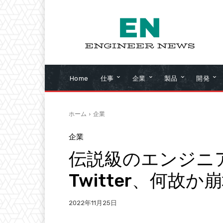
Home
仕事
企業
製品
開発
ホーム
企業
企業
伝説級のエンジニ
Twitter、何故
2022年11月25日