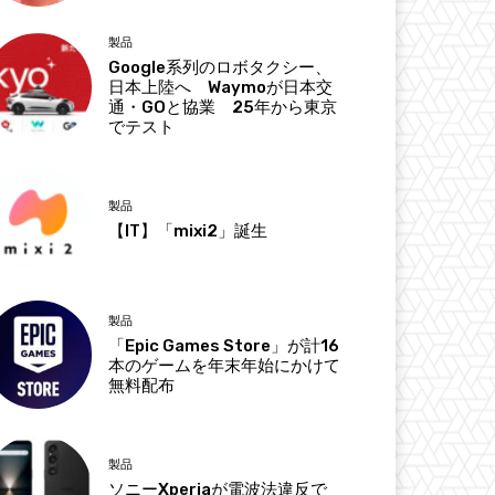
製品
Google系列のロボタクシー、
日本上陸へ Waymoが日本交
通・GOと協業 25年から東京
でテスト
製品
【IT】「mixi2」誕生
製品
「Epic Games Store」が計16
本のゲームを年末年始にかけて
無料配布
製品
ソニーXperiaが電波法違反で