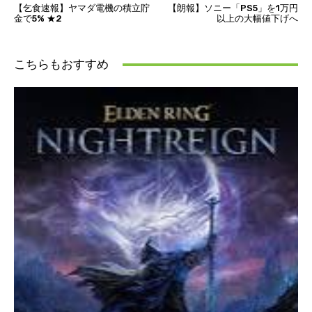
【乞食速報】ヤマダ電機の積立貯
【朗報】ソニー「PS5」を1万円
金で5% ★2
以上の大幅値下げへ
こちらもおすすめ