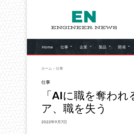
Home
仕事
企業
製品
開発
ホーム
仕事
仕事
「AIに職を奪われ
ア、職を失う
2022年9月7日