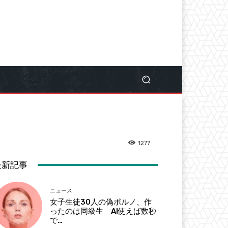
1277
最新記事
ニュース
女子生徒30人の偽ポルノ、作
ったのは同級生 AI使えば数秒
で…