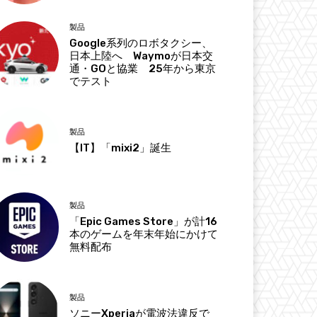
製品
Google系列のロボタクシー、
日本上陸へ Waymoが日本交
通・GOと協業 25年から東京
でテスト
製品
【IT】「mixi2」誕生
製品
「Epic Games Store」が計16
本のゲームを年末年始にかけて
無料配布
製品
ソニーXperiaが電波法違反で