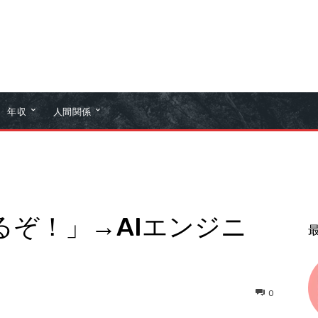
年収
人間関係
るぞ！」→AIエンジニ
0