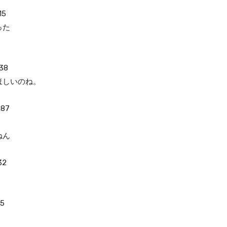
15
った
38
ほしいのね。
.87
ねん
32
95