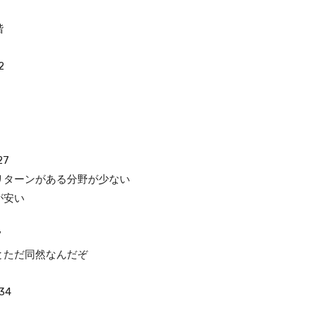
階
2
27
リターンがある分野が少ない
が安い
7
とただ同然なんだぞ
34