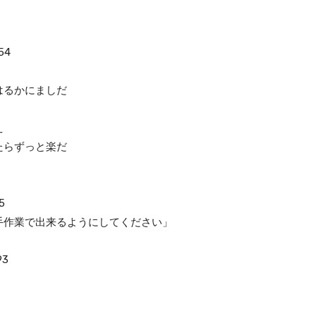
54
はるかにましだ
え
たらずっと楽だ
5
手作業で出来るようにしてください」
93