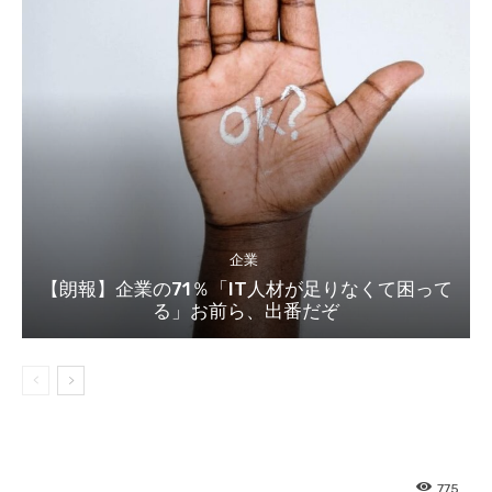
企業
【朗報】企業の71％「IT人材が足りなくて困って
る」お前ら、出番だぞ
775