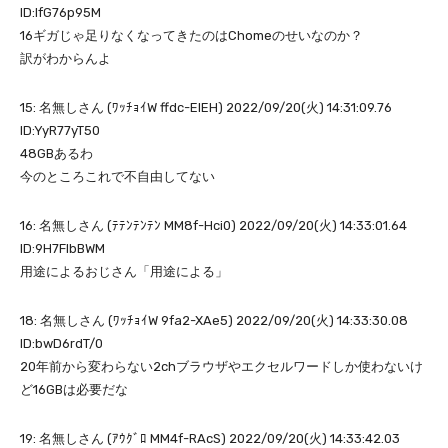
ID:lfG76p95M
16ギガじゃ足りなくなってきたのはChomeのせいなのか？
訳がわからんよ
15: 名無しさん (ﾜｯﾁｮｲW ffdc-ElEH) 2022/09/20(火) 14:31:09.76
ID:YyR77yT50
48GBあるわ
今のところこれで不自由してない
16: 名無しさん (ﾃﾃﾝﾃﾝﾃﾝ MM8f-Hci0) 2022/09/20(火) 14:33:01.64
ID:9H7FlbBWM
用途によるおじさん「用途による」
18: 名無しさん (ﾜｯﾁｮｲW 9fa2-XAe5) 2022/09/20(火) 14:33:30.08
ID:bwD6rdT/0
20年前から変わらない2chブラウザやエクセルワードしか使わないけ
ど16GBは必要だな
19: 名無しさん (ｱｳｸﾞﾛ MM4f-RAcS) 2022/09/20(火) 14:33:42.03