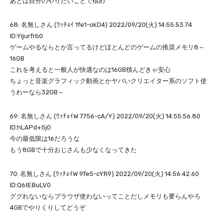
あとは自分のやりたいことで積め
68: 名無しさん (ﾜｯﾁｮｲ 1fe1-okD4) 2022/09/20(火) 14:55:53.74
ID:Yijurfrb0
ゲームやるならとか言ってるけどほとんどのゲームの推奨メモリ8～
16GB
これを考えると一般人が快適なのは16GB積んどきゃ安心
ちょっと音楽グラフィック動画とかヤバいクリエイター系のソフト使
うわーなら32GB～
69: 名無しさん (ﾜｯﾁｮｲW 7756-cA/Y) 2022/09/20(火) 14:55:56.80
ID:hLAPd+5j0
今の最低限は16だろうな
もう8GBで十分おじさんも少なくなってきた
70: 名無しさん (ﾜｯﾁｮｲW 9fe5-cYR9) 2022/09/20(火) 14:56:42.60
ID:Q6tEBuLV0
ググれないならブラウザ使わないってことだしメモリも要らんやろ
4GBでやりくりしてどうぞ