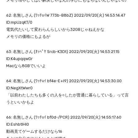
メモリ増やしてはい解決じゃなんの学びにもならないんじゃないの
62: 名無しさん (ﾜｯﾁｮｲW 773b-B8bZ) 2022/09/20(火) 14:53:14.47
ID:mpUzqKT/0
電気代たいして変わらんらしいから32GBじゃねえかな
メモリの価格にもよるが
63: 名無しさん (ｵｯﾍﾟｹ Srcb-K3Dt) 2022/09/20(火) 14:53:21.15
ID:K4upqqwGr
Macなら8GBでいいよ
64: 名無しさん (ﾜｯﾁｮｲ bf4e-E+l9) 2022/09/20(火) 14:53:30.00
ID:NegXtWwr0
「以前わたしたちも多くの人を○したが普通に暮らしている」って言
うといいかもよ
66: 名無しさん (ﾜｯﾁｮｲ bf0d-/PCR) 2022/09/20(火) 14:55:17.60
ID:EshbtIHl0
動画見てゲームするだけなら16