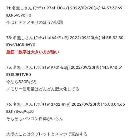
71: 名無しさん (ﾜｯﾁｮｲ 97af-UC+/) 2022/09/20(火) 14:57:37.69
ID:R5v5v8iF0
今はビデオメモリのほうが話題
73: 名無しさん (ﾜｯﾁｮｲ bf64-E+l9) 2022/09/20(火) 14:58:32.50
ID:aVMGRdWY0
脳筋「数字は大きい方が強い
75: 名無しさん (ﾜｯﾁｮｲW 97d1-EqIj) 2022/09/20(火) 14:59:18.51
ID:lSJBT1VR0
今なら32GBだろ
メモリー使用量はどんどん肥大化してる
76: 名無しさん (ﾜｯﾁｮｲW d7d2-IrFy) 2022/09/20(火) 15:00:04.63
ID:h7Swq9qJ0
そもそもパソコン自体がいらん
大抵のことはタブレットとスマホで完結する