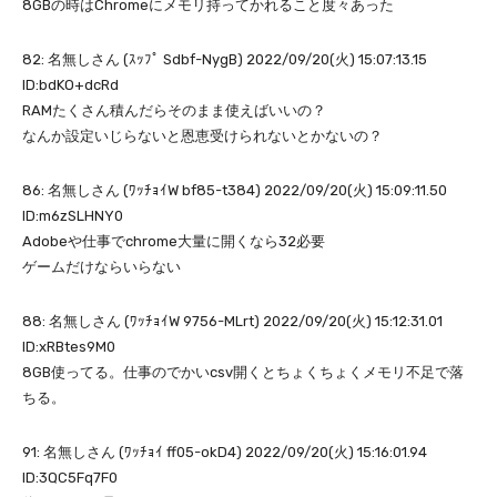
8GBの時はChromeにメモリ持ってかれること度々あった
82: 名無しさん (ｽｯﾌﾟ Sdbf-NygB) 2022/09/20(火) 15:07:13.15
ID:bdKO+dcRd
RAMたくさん積んだらそのまま使えばいいの？
なんか設定いじらないと恩恵受けられないとかないの？
86: 名無しさん (ﾜｯﾁｮｲW bf85-t384) 2022/09/20(火) 15:09:11.50
ID:m6zSLHNY0
Adobeや仕事でchrome大量に開くなら32必要
ゲームだけならいらない
88: 名無しさん (ﾜｯﾁｮｲW 9756-MLrt) 2022/09/20(火) 15:12:31.01
ID:xRBtes9M0
8GB使ってる。仕事のでかいcsv開くとちょくちょくメモリ不足で落
ちる。
91: 名無しさん (ﾜｯﾁｮｲ ff05-okD4) 2022/09/20(火) 15:16:01.94
ID:3QC5Fq7F0