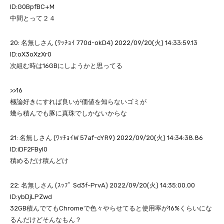
ID:G0BpfBC+M
中間とって２４
20: 名無しさん (ﾜｯﾁｮｲ 770d-okD4) 2022/09/20(火) 14:33:59.13
ID:oX3oXzXr0
次組む時は16GBにしようかと思ってる
>>16
極論好きにすれば良いが価値を知らないゴミが
幾ら積んでも豚に真珠でしかないからな
21: 名無しさん (ﾜｯﾁｮｲW 57af-cYR9) 2022/09/20(火) 14:34:38.86
ID:iDF2FByl0
積めるだけ積んどけ
22: 名無しさん (ｽｯﾌﾟ Sd3f-PrvA) 2022/09/20(火) 14:35:00.00
ID:ybDjLPZwd
32GB積んでてもChromeで色々やらせてると使用率が16%くらいにな
るんだけどそんなもん？