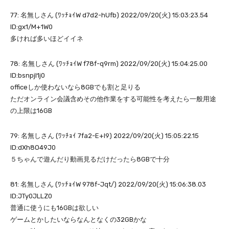
77: 名無しさん (ﾜｯﾁｮｲW d7d2-hUfb) 2022/09/20(火) 15:03:23.54
ID:gx1/M+1W0
多ければ多いほどイイネ
78: 名無しさん (ﾜｯﾁｮｲW f78f-q9rm) 2022/09/20(火) 15:04:25.00
ID:bsnpjI1j0
officeしか使わないなら8GBでも割と足りる
ただオンライン会議含めその他作業をする可能性を考えたら一般用途
の上限は16GB
79: 名無しさん (ﾜｯﾁｮｲ 7fa2-E+l9) 2022/09/20(火) 15:05:22.15
ID:dXh8O49J0
５ちゃんで遊んだり動画見るだけだったら8GBで十分
81: 名無しさん (ﾜｯﾁｮｲW 978f-Jqt/) 2022/09/20(火) 15:06:38.03
ID:JTy0JLLZ0
普通に使うにも16GBは欲しい
ゲームとかしたいならなんとなくの32GBかな