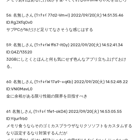
56: 名無しさん (ﾜｯﾁｮｲ 77d2-Vm+I) 2022/09/20(火) 14:51:35.46
ID:RgJXfqOv0
サブPCが16だけど足りてなさそうな感じはする
59: 名無しさん (ﾜｯﾁｮｲW ff67-ItQy) 2022/09/20(火) 14:52:41.34
ID:Q4Z/13520
32GBにしとくとほんと何も気にせず色んなアプリ立ち上げておけ
る。
60: 名無しさん (ﾜｯﾁｮｲW 17a9-+qKb) 2022/09/20(火) 14:52:48.22
ID:VNI0MavL0
金に余裕がある限り性能の限界を目指すべき
61: 名無しさん (ﾜｯﾁｮｲ 1fe1-okD4) 2022/09/20(火) 14:53:05.55
ID:Yijurfrb0
メモリ食うならそのゴミカスブラウザなりクソソフトをカスタムする
なり設定するなり対策するんだが