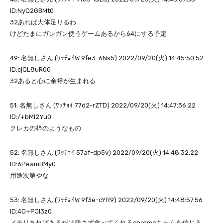
ID:NyQ2GBMt0
32あれば大体足りるわ
けどたまにガンガン使うゲームあるから64にする予定
49: 名無しさん (ﾜｯﾁｮｲW 9fe3-6Ns5) 2022/09/20(火) 14:45:50.52
ID:cjQL8uR00
32あると心に余裕が生まれる
51: 名無しさん (ﾜｯﾁｮｲ 77d2-rZTD) 2022/09/20(火) 14:47:36.22
ID:/+bMI2Yu0
クレカの枠のようなもの
52: 名無しさん (ﾜｯﾁｮｲ 57af-dp5v) 2022/09/20(火) 14:48:32.22
ID:6PeamBMy0
用途次第やな
53: 名無しさん (ﾜｯﾁｮｲW 9f3e-cYR9) 2022/09/20(火) 14:48:57.56
ID:4O+PJI3z0
メモリあればあるだけ残さず食べてくれるchromeちゃんを信じろ