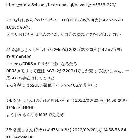
https://greta.5ch.net/test/read.cgi/poverty/1663631290/
28: 名無しさん (ﾜｯﾁｮｲ 9f3a-E+l9) 2022/09/20(火) 14:35:23.60
ID:i2BqW0/r0
メモリおじさんは他人のPCより自分の脳の記憶を心配した方が
31: 名無しさん (ﾜｯﾁｮｲ 57a2-ldZd) 2022/09/20(火) 14:36:33.98
ID:jBIYm84A0
これからDDR5メモリが主流になるだろ
DDR5メモリってほぼ16GB×2か32GB×1でしか売ってないじゃん、一
応8GBも存在はしてるけど
2~3年後には32GBが最低ラインで64GBが標準だよ
34: 名無しさん (ﾜｯﾁｮｲW 9f5b-MmT+) 2022/09/20(火) 14:38:29.97
ID:Mr+RLMMG0
よくわからんなら16GBでええぞ
35: 名無しさん (ﾜｯﾁｮｲW d78f-kl86) 2022/09/20(火) 14:38:38.84
ID:H14Wwm+K0