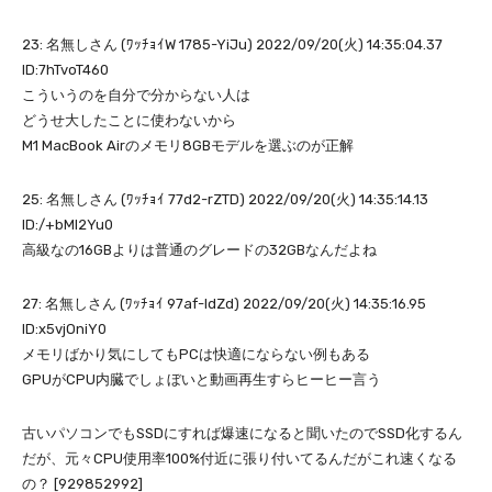
23: 名無しさん (ﾜｯﾁｮｲW 1785-YiJu) 2022/09/20(火) 14:35:04.37
ID:7hTvoT460
こういうのを自分で分からない人は
どうせ大したことに使わないから
M1 MacBook Airのメモリ8GBモデルを選ぶのが正解
25: 名無しさん (ﾜｯﾁｮｲ 77d2-rZTD) 2022/09/20(火) 14:35:14.13
ID:/+bMI2Yu0
高級なの16GBよりは普通のグレードの32GBなんだよね
27: 名無しさん (ﾜｯﾁｮｲ 97af-ldZd) 2022/09/20(火) 14:35:16.95
ID:x5vjOniY0
メモリばかり気にしてもPCは快適にならない例もある
GPUがCPU内臓でしょぼいと動画再生すらヒーヒー言う
古いパソコンでもSSDにすれば爆速になると聞いたのでSSD化するん
だが、元々CPU使用率100%付近に張り付いてるんだがこれ速くなる
の？ [929852992]