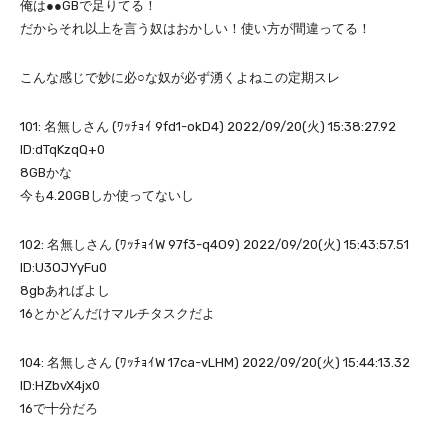
俺は●●GBで足りてる！
だからそれ以上を言う奴はおかしい！使い方が間違ってる！
こんな感じで妙に必○な奴が必ず湧くよねこの定期スレ
101: 名無しさん (ﾜｯﾁｮｲ 9fd1-okD4) 2022/09/20(火) 15:38:27.92
ID:dTqKzqQ+0
8GBかな
今も4.20GBしか使ってないし
102: 名無しさん (ﾜｯﾁｮｲW 97f3-q4O9) 2022/09/20(火) 15:43:57.51
ID:U3OJYyFu0
8gbあればよし
16とかどんだけマルチタスクだよ
104: 名無しさん (ﾜｯﾁｮｲW 17ca-vLHM) 2022/09/20(火) 15:44:13.32
ID:HZbvX4jx0
16で十分だろ