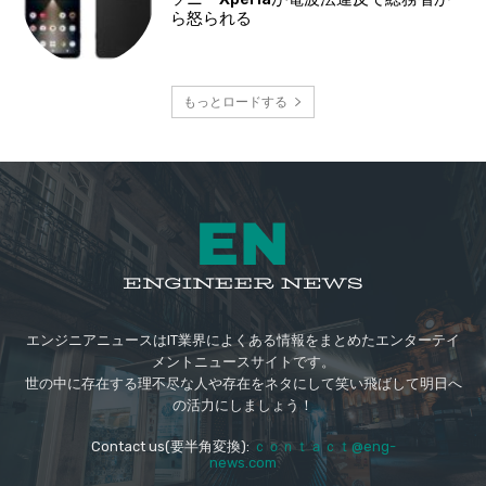
ら怒られる
もっとロードする
エンジニアニュースはIT業界によくある情報をまとめたエンターテイ
メントニュースサイトです。
世の中に存在する理不尽な人や存在をネタにして笑い飛ばして明日へ
の活力にしましょう！
Contact us(要半角変換):
ｃｏｎｔａｃｔ@eng-
news.com