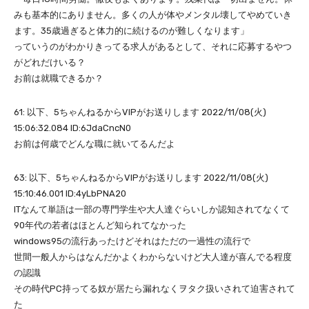
みも基本的にありません。多くの人が体やメンタル壊してやめていき
ます。35歳過ぎると体力的に続けるのが難しくなります」
っていうのがわかりきってる求人があるとして、それに応募するやつ
がどれだけいる？
お前は就職できるか？
61: 以下、5ちゃんねるからVIPがお送りします 2022/11/08(火)
15:06:32.084 ID:6JdaCncN0
お前は何歳でどんな職に就いてるんだよ
63: 以下、5ちゃんねるからVIPがお送りします 2022/11/08(火)
15:10:46.001 ID:4yLbPNA20
ITなんて単語は一部の専門学生や大人達ぐらいしか認知されてなくて
90年代の若者はほとんど知られてなかった
windows95の流行あったけどそれはただの一過性の流行で
世間一般人からはなんだかよくわからないけど大人達が喜んでる程度
の認識
その時代PC持ってる奴が居たら漏れなくヲタク扱いされて迫害されて
た