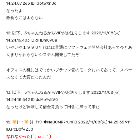
14:24:07.263 ID:lGotWXnJd
なったよ
飯食うには困らない
12: 以下、5ちゃんねるからVIPがお送りします 2022/11/08(火)
14:24:16.403 ID:dTlDm0vOa
いやいや１９９０年代には普通にソフトウェア開発会社あって今とあ
んまりかわらないシステム開発してたぞ
オフィスの机にはでっかいブラウン管のモニタおいてあって、スペー
スなくて大変だったんだ
13: 以下、5ちゃんねるからVIPがお送りします 2022/11/08(火)
14:24:18.542 ID:dsMeYyKV0
なったけど体壊して借金背負って田舎に帰って来た
15:
( ‘-‘
)ﾈｺﾁｬﾝ ◆NeBCMR7ruhFD 2022/11/08(火) 14:25:35.911
ID:PcD0f+ZJ0
なれなかった(´；ω；｀)