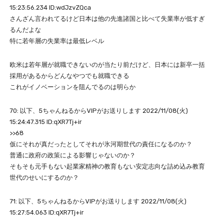
15:23:56.234 ID:wdJzvZQca
さんざん言われてるけど日本は他の先進諸国と比べて失業率が低すぎ
るんだよな
特に若年層の失業率は最低レベル
欧米は若年層が就職できないのが当たり前だけど、日本には新卒一括
採用があるからどんなやつでも就職できる
これがイノベーションを阻んでるのは明らか
70: 以下、5ちゃんねるからVIPがお送りします 2022/11/08(火)
15:24:47.315 ID:qXR7Tj+ir
>>68
仮にそれが真だったとしてそれが氷河期世代の責任になるのか？
普通に政府の政策による影響じゃないのか？
そもそも元手もない起業家精神の教育もない安定志向な詰め込み教育
世代のせいにするのか？
71: 以下、5ちゃんねるからVIPがお送りします 2022/11/08(火)
15:27:54.063 ID:qXR7Tj+ir