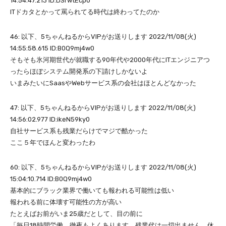
14:54:47.213 ID:DSrwtEcp0
ITドカタとかって罵られてる時代は終わってたのか
46: 以下、5ちゃんねるからVIPがお送りします 2022/11/08(火)
14:55:58.615 ID:B0Q9mj4w0
そもそも氷河期世代が就職する90年代や2000年代にITエンジニアつ
ったらほぼシステム開発系の下請けしかないよ
いまみたいにSaasやWebサービス系の会社はほとんどなかった
47: 以下、5ちゃんねるからVIPがお送りします 2022/11/08(火)
14:56:02.977 ID:ikeN59ky0
自社サービス系も残業だらけでマジで酷かった
ここ５年でほんと変わったわ
60: 以下、5ちゃんねるからVIPがお送りします 2022/11/08(火)
15:04:10.714 ID:B0Q9mj4w0
基本的にブラック業界で働いても報われる可能性は低い
報われる前に体壊す可能性の方が高い
たとえばお前がいま25歳だとして、目の前に
「毎日18時間労働。徹夜もよくあります。残業代は一切出ません。休