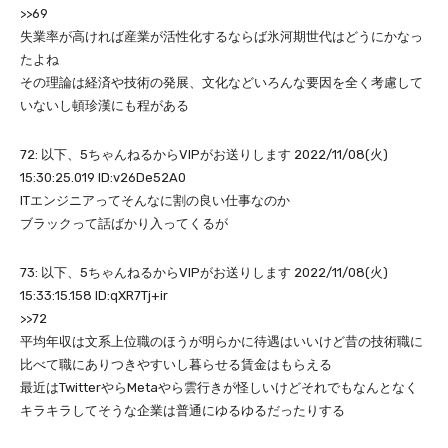
>>69
失業率が高ければ産業が活性化するならば氷河期世代はどうにかなっ
たよね
その理論は経済や技術の発展、文化などいろんな要因を全く考慮して
いないし頓珍漢にも程がある
72: 以下、5ちゃんねるからVIPがお送りします 2022/11/08(火)
15:30:25.019 ID:v26De52A0
ITエンジニアってそんなに割の良い仕事なのか
ブラックって話ばかり入ってくるが
73: 以下、5ちゃんねるからVIPがお送りします 2022/11/08(火)
15:33:15.158 ID:qXR7Tj+ir
>>72
平均年収は文系上位職のほうが明らかに待遇はいいけど昔の技術職に
比べて職にありつきやすいし暮らせる賃金はもらえる
最近はTwitterやらMetaやら雲行きが怪しいけどそれでもなんとなく
キラキラしてそうな企業は普通にゆるゆるだったりする