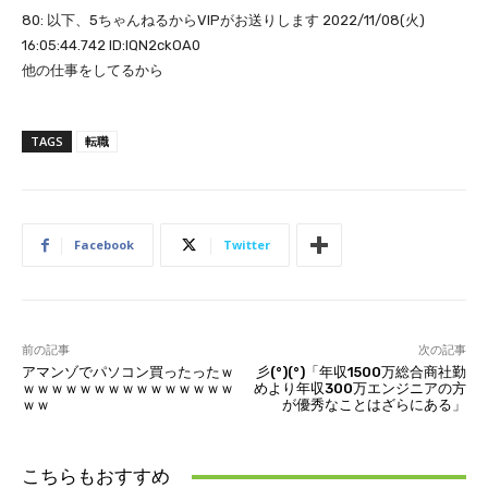
80: 以下、5ちゃんねるからVIPがお送りします 2022/11/08(火)
16:05:44.742 ID:lQN2ckOA0
他の仕事をしてるから
TAGS
転職
Facebook
Twitter
前の記事
次の記事
アマンゾでパソコン買ったったｗ
彡(°)(°)「年収1500万総合商社勤
ｗｗｗｗｗｗｗｗｗｗｗｗｗｗｗ
めより年収300万エンジニアの方
ｗｗ
が優秀なことはざらにある」
こちらもおすすめ