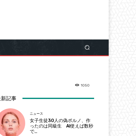
1050
最新記事
ニュース
女子生徒30人の偽ポルノ、作
ったのは同級生 AI使えば数秒
で…