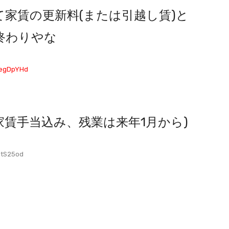
家賃の更新料(または引越し賃)と
終わりやな
5egDpYHd
(家賃手当込み、残業は来年1月から)
btS25od