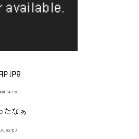
qp.jpg
eMlBSRsp0
ったなぁ
D0ja2rp0