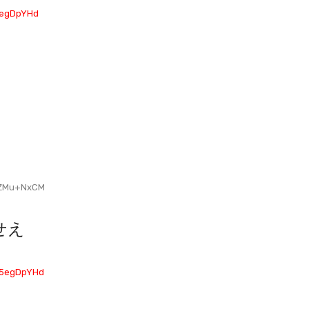
5egDpYHd
YZMu+NxCM
せえ
D5egDpYHd