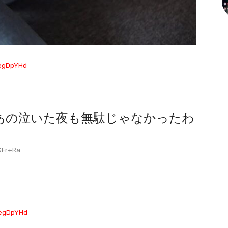
5egDpYHd
あの泣いた夜も無駄じゃなかったわ
GFr+Ra
5egDpYHd