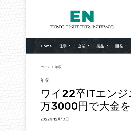
Home
仕事
企業
製品
開発
ホーム
年収
年収
ワイ22卒ITエン
万3000円で大金
2022年12月18日