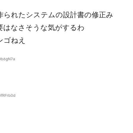
作られたシステムの設計書の修正み
要はなさそうな気がするわ
ンゴねえ
jDb6gN7a
OfRFrb0d
…