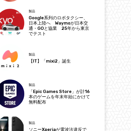
製品
Google系列のロボタクシー、
日本上陸へ Waymoが日本交
通・GOと協業 25年から東京
でテスト
製品
【IT】「mixi2」誕生
製品
「Epic Games Store」が計16
本のゲームを年末年始にかけて
無料配布
製品
ソニーXperiaが電波法違反で