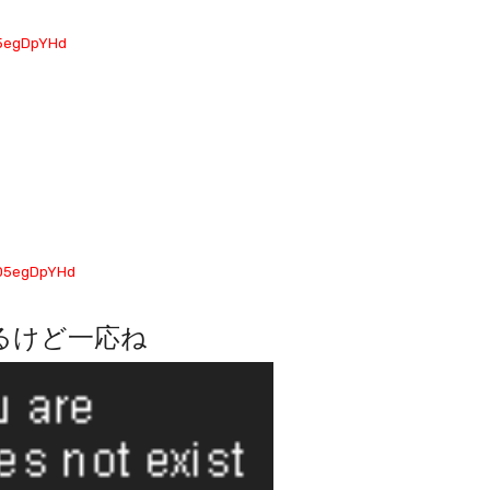
D5egDpYHd
:D5egDpYHd
るけど一応ね