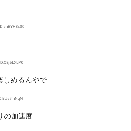
D:snEYHBsS0
D:QEj6LXLP0
楽しめるんやで
D:BUy9ihNqM
りの加速度