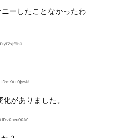
まオナニーしたことなかったわ
:yTZxjf3h0
 ID:mKA+QjywM
変化がありました。
 ID:z0avcQ0A0