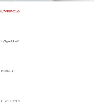
D:L7VRGWCu0
D:ySgeddb/0
KUflbsDl0
D:Jk8DJszLd