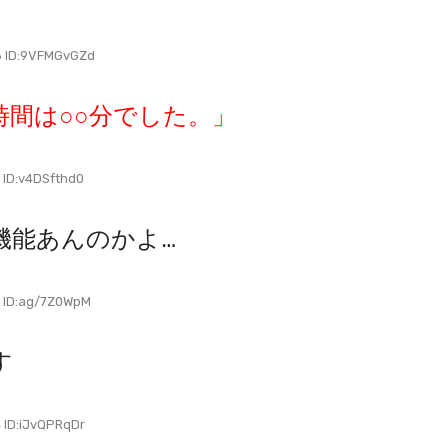
 ID:9VFMGvGZd
間は○○分でした。」
ID:v4DSfthd0
機能あんのかよ…
ID:ag/7Z0WpM
す
ID:iJvQPRqDr