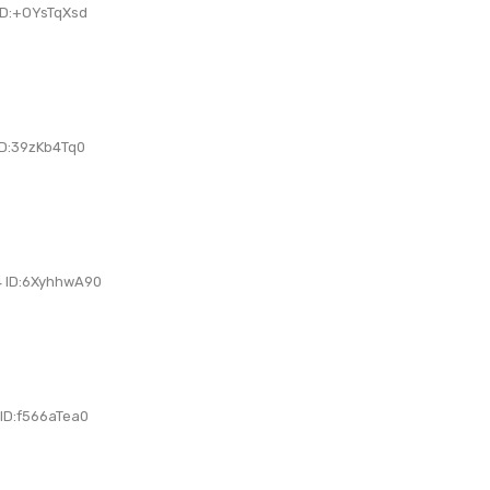
D:+OYsTqXsd
D:39zKb4Tq0
 ID:6XyhhwA90
D:f566aTea0