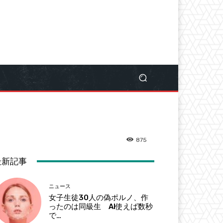
875
最新記事
ニュース
女子生徒30人の偽ポルノ、作
ったのは同級生 AI使えば数秒
で…