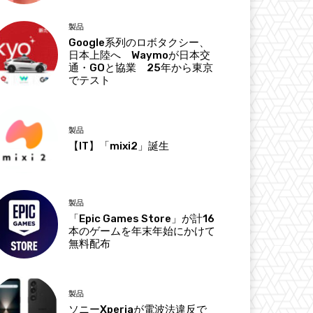
製品
Google系列のロボタクシー、
日本上陸へ Waymoが日本交
通・GOと協業 25年から東京
でテスト
製品
【IT】「mixi2」誕生
製品
「Epic Games Store」が計16
本のゲームを年末年始にかけて
無料配布
製品
ソニーXperiaが電波法違反で