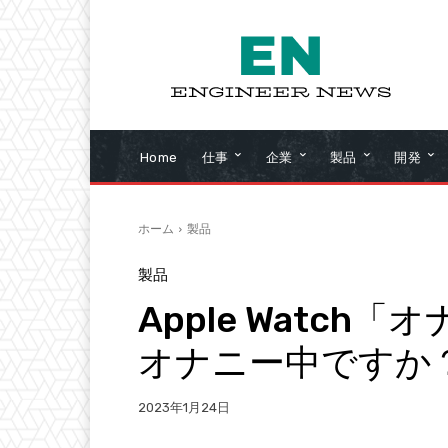
Home
仕事
企業
製品
開発
ホーム
製品
製品
Apple Watc
オナニー中ですか
2023年1月24日