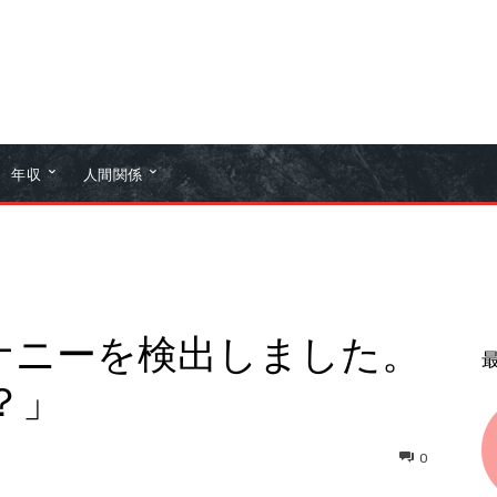
年収
人間関係
h「オナニーを検出しました。
？」
0