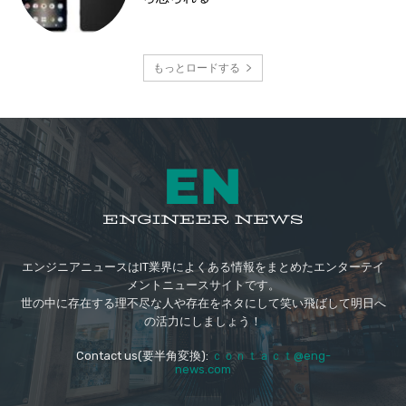
もっとロードする
エンジニアニュースはIT業界によくある情報をまとめたエンターテイ
メントニュースサイトです。
世の中に存在する理不尽な人や存在をネタにして笑い飛ばして明日へ
の活力にしましょう！
Contact us(要半角変換):
ｃｏｎｔａｃｔ@eng-
news.com