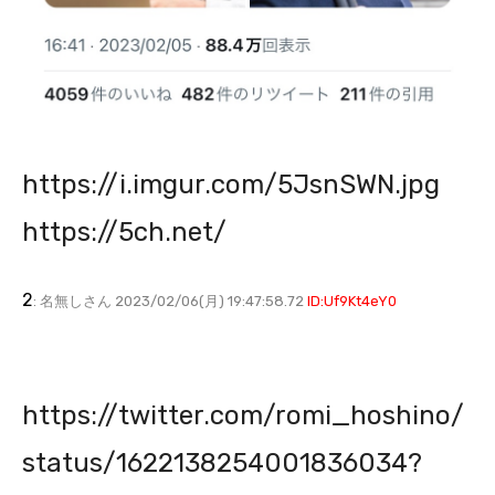
https://i.imgur.com/5JsnSWN.jpg
https://5ch.net/
2
: 名無しさん 2023/02/06(月) 19:47:58.72
ID:Uf9Kt4eY0
https://twitter.com/romi_hoshino/
status/1622138254001836034?