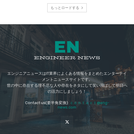
もっとロードする
エンジニアニュースはIT業界によくある情報をまとめたエンターテイ
メントニュースサイトです。
世の中に存在する理不尽な人や存在をネタにして笑い飛ばして明日へ
の活力にしましょう！
Contact us(要半角変換):
ｃｏｎｔａｃｔ@eng-
news.com