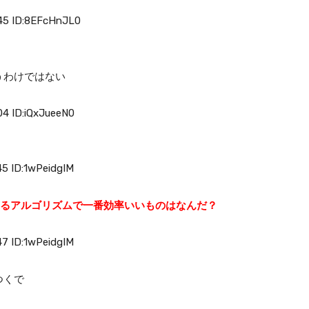
5 ID:8EFcHnJL0
うわけではない
 ID:iQxJueeN0
 ID:1wPeidgIM
めるアルゴリズムで一番効率いいものはなんだ？
 ID:1wPeidgIM
つくで