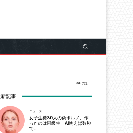
772
最新記事
ニュース
女子生徒30人の偽ポルノ、作
ったのは同級生 AI使えば数秒
で…