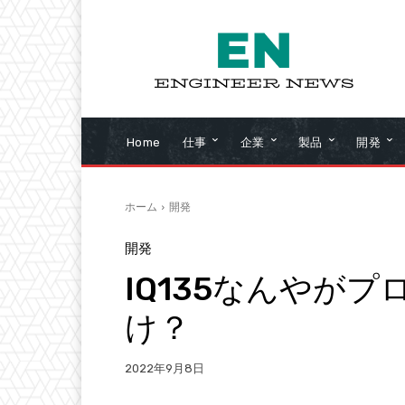
Home
仕事
企業
製品
開発
ホーム
開発
開発
IQ135なんやが
け？
2022年9月8日