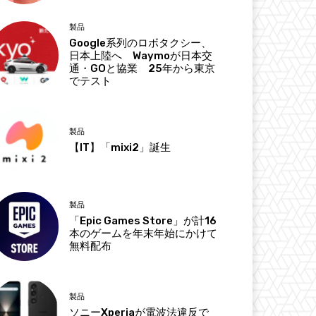
製品
Google系列のロボタクシー、
日本上陸へ Waymoが日本交
通・GOと協業 25年から東京
でテスト
製品
【IT】「mixi2」誕生
製品
「Epic Games Store」が計16
本のゲームを年末年始にかけて
無料配布
製品
ソニーXperiaが電波法違反で